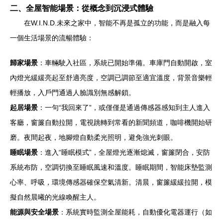
二、全屋智能場景：從概念到沉浸式體驗
在W.I.N.D.未來之家中，智能不再是孤立的功能，而是融入每
一個生活場景的流暢體驗：
歸家場景
：車輛駛入社區，系統已開始準備。車庫門自動開啟，室
內燈光緩緩亮起至舒適亮度，空調已調節至適宜溫度，背景音樂輕
輕播放，入戶門通過人臉識別無感解鎖。
起居場景
：一句“我回來了”，或僅僅是通過傳感器感知到主人進入
客廳，窗簾自動拉開，電視跳轉到常看的新聞頻道，咖啡機開始研
磨。夜間起夜，地腳燈自動柔光照明，避免強光刺眼。
睡眠場景
：進入“睡眠模式”，全屋燈光逐漸熄滅，窗簾閉合，安防
系統布防，空調切換至睡眠風速和溫度。睡眠期間，智能床墊監測
心率、呼吸，環境傳感器確保空氣清新。清晨，窗簾緩緩拉開，模
擬自然晨曦的光線喚醒主人。
能源與安全場景
：系統實時監測全屋能耗，自動優化電器運行（如