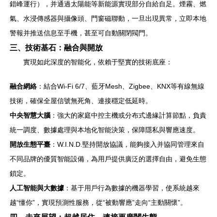
錯峰運行），并通過太陽能等新能源實現部分自給自足。煙霧、燃
氣、水浸傳感器與攝像頭、門窗磁聯動，一旦出現異常，立即本地
警報并推送信息至手機，甚至可自動關閉閥門。
三、技術基石：融合與開放
實現如此深度的智能化，依賴于堅實的技術底座：
融合網絡
：結合Wi-Fi 6/7、藍牙Mesh、Zigbee、KNX等有線無線
技術，確保全屋信號無死角、連接穩定低延時。
中央智慧大腦
：強大的家庭中控主機或分布式邊緣計算節點，負責
統一調度、數據處理與本地化智能決策，保障隱私與響應速度。
開放生態平臺
：W.I.N.D.堅持開放協議，能夠接入并協同管理來自
不同品牌的優質智能設備，為用戶提供廣泛的選擇自由，避免生態
鎖定。
人工智能與大數據
：基于用戶行為數據的機器學習，使系統越來
越“懂你”，實現預測性服務，從“被動響應”走向“主動關懷”。