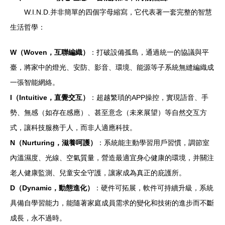
W.I.N.D.并非簡單的四個字母縮寫，它代表著一套完整的智慧
生活哲學：
W（Woven，互聯編織）
：打破設備孤島，通過統一的協議與平
臺，將家中的燈光、安防、影音、環境、能源等子系統無縫編織成
一張智能網絡。
I（Intuitive，直覺交互）
：超越繁瑣的APP操控，實現語音、手
勢、無感（如存在感應）、甚至意念（未來展望）等自然交互方
式，讓科技服務于人，而非人適應科技。
N（Nurturing，滋養呵護）
：系統能主動學習用戶習慣，調節室
內溫濕度、光線、空氣質量，營造最適宜身心健康的環境，并關注
老人健康監測、兒童安全守護，讓家成為真正的庇護所。
D（Dynamic，動態進化）
：硬件可拓展，軟件可持續升級，系統
具備自學習能力，能隨著家庭成員需求的變化和技術的進步而不斷
成長，永不過時。