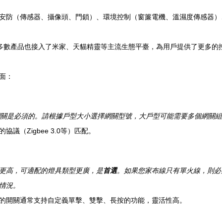
安防（傳感器、攝像頭、門鎖）、環境控制（窗簾電機、溫濕度傳感器）
外，多數產品也接入了米家、天貓精靈等主流生態平臺，為用戶提供了更多的
面：
e網關是必須的。請根據戶型大小選擇網關型號，大戶型可能需要多個網關
（Zigbee 3.0等）匹配。
更高，可適配的燈具類型更廣，是
首選
。如果您家布線只有單火線，則必
情況。
的開關通常支持自定義單擊、雙擊、長按的功能，靈活性高。