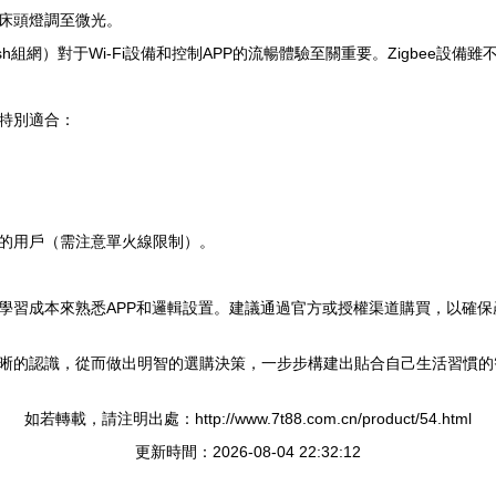
床頭燈調至微光。
sh組網）對于Wi-Fi設備和控制APP的流暢體驗至關重要。Zigbee設備
特別適合：
的用戶（需注意單火線限制）。
學習成本來熟悉APP和邏輯設置。建議通過官方或授權渠道購買，以確保
晰的認識，從而做出明智的選購決策，一步步構建出貼合自己生活習慣的
如若轉載，請注明出處：http://www.7t88.com.cn/product/54.html
更新時間：2026-08-04 22:32:12