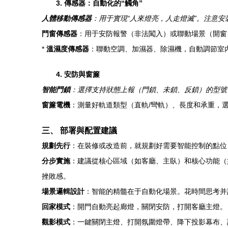
3. 傳感器：自動化的“觸角”
人體移動傳感器
：用于實現“人來燈亮，人走燈滅”。注意
門窗傳感器
：用于安防報警（非法闖入）或聯動場景（開窗
*
溫濕度傳感器
：聯動空調、加濕器、除濕機，自動調節室
4. 安防與窗簾
智能門鎖
：選擇支持狀態上報（門鎖、未鎖、反鎖）的型號
窗簾電機
：測量好軌道類型（直軌/彎軌）、長度和承重，選擇
三、 部署與配置建議
規劃先行
：在裝修或改造前，就規劃好需要智能控制的點位
分步實施
：建議從核心區域（如客廳、主臥）和核心功能（
挫敗感。
場景邏輯設計
：智能的精髓在于自動化場景。花時間思考并
回家模式
：開門自動亮起廊燈，關閉安防，打開客廳主燈。
觀影模式
：一鍵關閉主燈、打開氛圍燈帶、降下投影幕布、