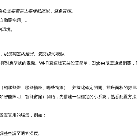
安裝位置要覆蓋主要活動區域，避免盲區。
自動關空調）。
內環境。
，以便與室內燈光、安防模式聯動。
對應型號的電機。Wi-Fi直連版安裝設置簡單，Zigbee版需通過網關
（如哪些燈、哪些插座、哪些窗簾），并據此確定開關、插座面板的數量
如智能照明、智能窗簾）開始，先搭建一個穩定的小系統，熟悉配置方法
設置實用的場景，例如：
調整空調至適宜溫度。