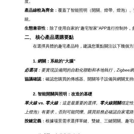
度。
產品線較為齊全
：覆蓋了智能照明（開關、燈帶、燈泡）、
統。
生態兼容性
：除了使用自家的“趣宅智家”APP進行控制
二、 核心產品選購要點
在選擇具體的趣宅產品時，建議您重點關注以下幾個方
1. 網關：系統的“大腦”
必選項
：要實現設備間的自動化聯動和本地執行，Zigbe
協議確認
：確認您購買的傳感器、開關等子設備與網關支持的協議
2. 智能開關與照明：改造的基礎
單火線 vs. 零火線
：這是最重要的選擇。
零火線開關
穩定性
上燈泡）有要求，否則可能閃爍。購買前務必確認自家電路
按鍵定義
：根據場景需求選擇單鍵、雙鍵、三鍵開關。趣宅